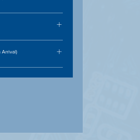
systeem- en software-imaging
direct klaar zijn voor
j een SWAP-service, waarbij
 wordt vervangen door
Arrival)
es uit om te garanderen dat
te staat zijn bij levering.