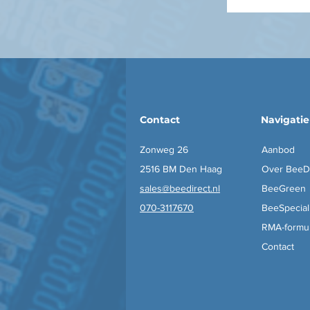
Contact
Navigatie
Zonweg 26
Aanbod
2516 BM Den Haag
Over BeeDi
sales@beedirect.nl
BeeGreen
070-3117670​
BeeSpecial
RMA-formul
Contact