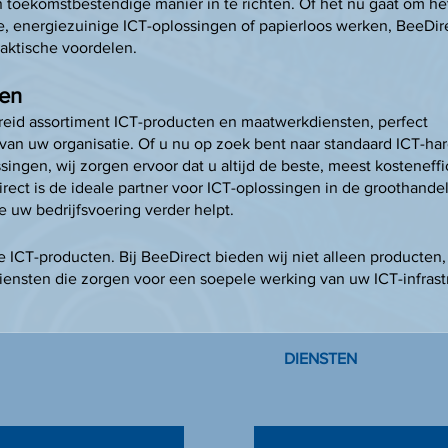
toekomstbestendige manier in te richten. Of het nu gaat om he
 energiezuinige ICT-oplossingen of papierloos werken, BeeDir
ktische voordelen.​​
ten
reid assortiment ICT-producten en maatwerkdiensten, perfect
an uw organisatie. Of u nu op zoek bent naar standaard ICT-ha
ingen, wij zorgen ervoor dat u altijd de beste, meest kosteneffi
ect is de ideale partner voor ICT-oplossingen in de groothandel
ie uw bedrijfsvoering verder helpt.
 ICT-producten. Bij BeeDirect bieden wij niet alleen producten
ensten die zorgen voor een soepele werking van uw ICT-infrast
DIENSTEN