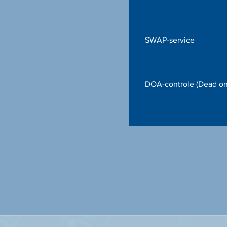
organisatie.
Wij voeren besturings
uit zodat uw apparaten 
SWAP-service
gebruik.
Bij defecten bieden wi
defecte hardware snel
DOA-controle (Dead on 
werkende exemplaren.
We voeren DOA-control
alle producten in perfec