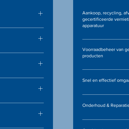
Aankoop, recycling, af
gecertificeerde vernie
apparatuur
tors, laptops – alles
roductieve
Verantwoordelijke afv
hardware, inclusief gec
Voorraadbeheer van ge
veroplossingen en
data om te voldoen aan
producten
e prestaties en
milieuvereisten.
Betrouwbare beschikba
gestandaardiseerde pro
 netwerkcomponenten
Snel en effectief omg
zodat levertijden geen
frastructuur.
organisatie.
Wij zorgen voor een sne
afhandeling van defec
oplossingen, van
Onderhoud & Reparati
bedrijfscontinuïteit gew
avanceerde netwerken
Onderhoudsdiensten vo
zodat deze optimaal bli
cumentbeheer, van