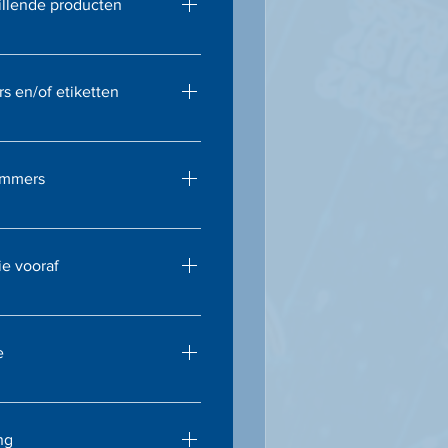
illende producten
maakte ICT-oplossingen,
producten perfect met elkaar
s en/of etiketten
kunnen wij stickers en
zodat uw apparatuur
nummers
ren en te traceren is.
atie van serienummers voor
aceerbaarheid van uw
ie vooraf
raf voor u installeren,
ng kunt starten.
e
tiehardware afgestemd op
he vereisten van uw
ng