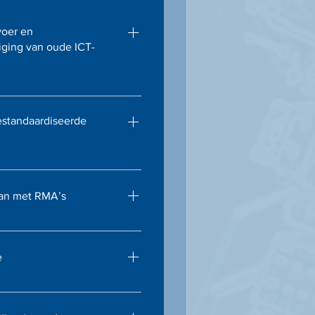
voer en
tiging van oude ICT-
oer van verouderde
ertificeerde vernietiging van
standaardiseerde
 wettelijke en
arheid van
ducten en snelle levering,
aan met RMA’s
 obstakel vormen voor uw
lle en efficiënte
te producten zodat uw
e
aarborgd blijft.
or uw ICT-apparatuur,
jft functioneren.