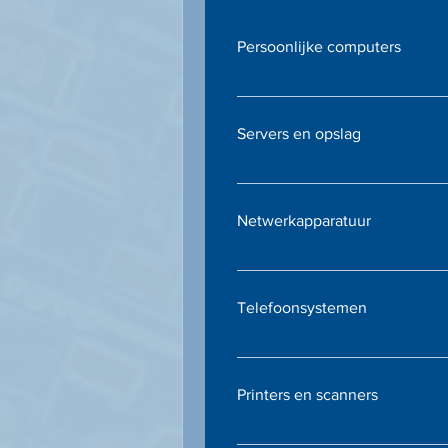
Persoonlijke computers
Pc's, thin clients, tablets, moni
wat u nodig heeft voor een p
Servers en opslag
werkomgeving.
Krachtige en betrouwbare ser
opslagapparatuur voor optimal
Netwerkapparatuur
databeveiliging.
Routers, switches en andere
voor een veilige en stabiele in
Telefoonsystemen
Complete zakelijke telefonie-
eenvoudige systemen tot ge
Printers en scanners
voor heldere communicatie.
Diverse oplossingen voor do