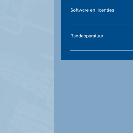
eenvoudige apparaten tot pro
Software en licenties
voor grote volumes.
Besturingssystemen, applicati
die precies aansluiten bij de
Randapparatuur
organisatie.
Toetsenborden, muizen, docki
accessoires die uw werkstati