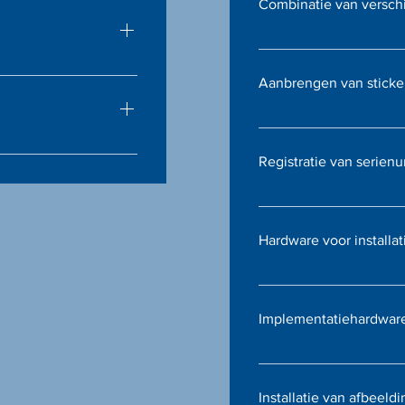
Combinatie van versch
fessionele systemen
Wij bieden op maat ge
waarbij verschillende 
es en bedrijfssoftware
Aanbrengen van sticker
worden geïntegreerd.
 behoeften van uw
Voor inventarisbeheer 
etiketten aanbrengen, 
ngstations en andere
Registratie van serie
eenvoudig te identifice
ons compleet maken.
Gedetailleerde registr
effectief beheer en tr
Hardware voor installat
hardware.
We kunnen hardware voo
zodat u zonder vertragi
Implementatiehardwar
Wij bieden implementa
de specifieke technisc
Installatie van afbeeldi