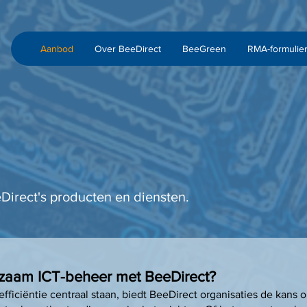
Aanbod
Over BeeDirect
BeeGreen
RMA-formulie
irect's producten en diensten.
zaam ICT-beheer met BeeDirect?
efficiëntie centraal staan, biedt BeeDirect organisaties de kans