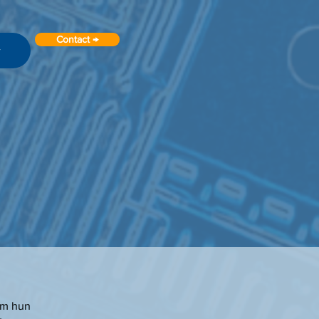
Contact →
r
 om hun