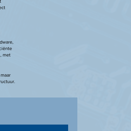
t
ect
rdware,
ciënte
, met
, maar
ructuur.