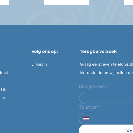
Volg ons op:
Terugbelverzoek
LinkedIn
Graag eerst even telefonisch
rect
hieronder in en wij bellen u 
Bedrijfsnaam
*
ists
ier
Telefoon
*
Ve