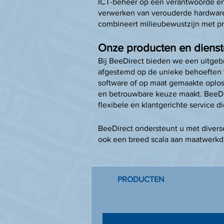
ICT-beheer op een verantwoorde en 
verwerken van verouderde hardware,
combineert milieubewustzijn met pra
Onze producten en diens
Bij BeeDirect bieden we een uitgeb
afgestemd op de unieke behoeften v
software of op maat gemaakte oploss
en betrouwbare keuze maakt. BeeDir
flexibele en klantgerichte service d
BeeDirect ondersteunt u met diverse
ook een breed scala aan maatwerkdi
PRODUCTEN